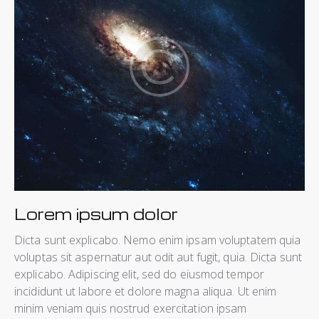
Lorem ipsum dolor
Dicta sunt explicabo. Nemo enim ipsam voluptatem quia
voluptas sit aspernatur aut odit aut fugit, quia. Dicta sunt
explicabo. Adipiscing elit, sed do eiusmod tempor
incididunt ut labore et dolore magna aliqua. Ut enim
minim veniam quis nostrud exercitation ipsam