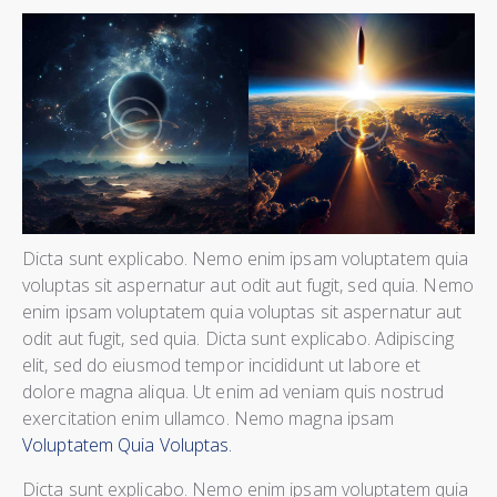
Dicta sunt explicabo. Nemo enim ipsam voluptatem quia
voluptas sit aspernatur aut odit aut fugit, sed quia. Nemo
enim ipsam voluptatem quia voluptas sit aspernatur aut
odit aut fugit, sed quia. Dicta sunt explicabo. Adipiscing
elit, sed do eiusmod tempor incididunt ut labore et
dolore magna aliqua. Ut enim ad veniam quis nostrud
exercitation enim ullamco. Nemo magna ipsam
Voluptatem Quia Voluptas.
Dicta sunt explicabo. Nemo enim ipsam voluptatem quia