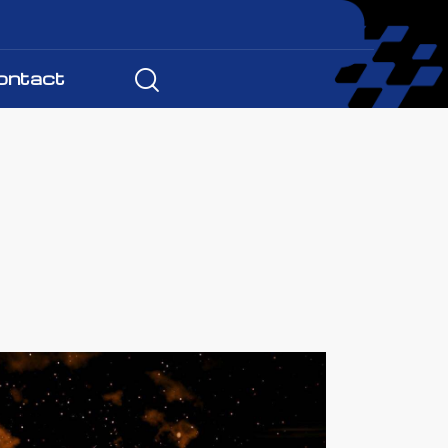
ontact
a events
news
gallery
contact