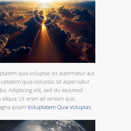
tatem quia voluptas sit aspernatur aut
luptatem quia voluptas sit aspernatur
cabo. Adipiscing elit, sed do eiusmod
 aliqua. Ut enim ad veniam quis
magna ipsam
Voluptatem Quia Voluptas.