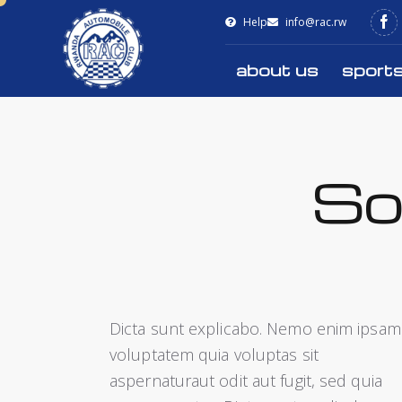
Help
info@rac.rw
about us
sport
Sol
Dicta sunt explicabo. Nemo enim ipsam
voluptatem quia voluptas sit
aspernaturaut odit aut fugit, sed quia