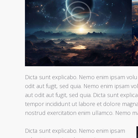
Dicta sunt explicabo. Nemo enim ipsam volup
odit aut fugit, sed quia. Nemo enim ipsam vo
aut odit aut fugit, sed quia. Dicta sunt expli
tempor incididunt ut labore et dolore magna
nostrud exercitation enim ullamco. Nemo 
Dicta sunt explicabo. Nemo enim ipsam