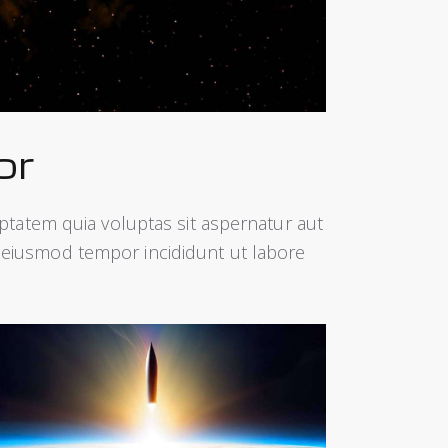
or
tatem quia voluptas sit aspernatur aut
 do eiusmod tempor incididunt ut labore