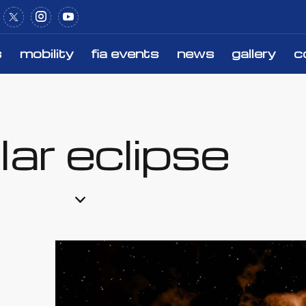
s
mobility
fia events
news
gallery
c
about us
sports
mobility
fi
ar eclipse